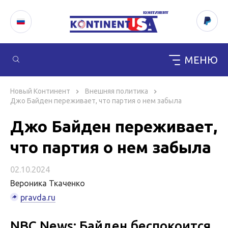
МЕНЮ
Перейти
к
Новый Континент
Внешняя политика
содержимому
Джо Байден переживает, что партия о нем забыла
Джо Байден переживает,
что партия о нем забыла
02.10.2024
Вероника Ткаченко
pravda.ru
NBC News: Байден беспокоится,