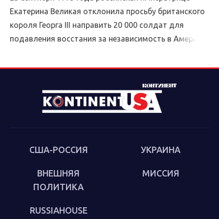
Екатерина Великая отклонила просьбу британского
короля Георга III направить 20 000 солдат для
подавления восстания за независимость в Америке.
Нейтралитет России благоприятствовал делу
американцев, решительно препятствуя усилиям
Великобритании по разгрому повстанцев. Спустя
почти три столетия после исторического решения
Екатерины Великой настало время для США вернуть
России этот исторический долг.
США-РОССИЯ
УКРАИНА
ВНЕШНЯЯ
МИССИЯ
ПОЛИТИКА
RUSSIAHOUSE