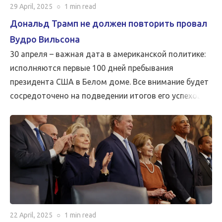
29 April, 2025
○
1 min
read
Дональд Трамп не должен повторить провал
Вудро Вильсона
30 апреля – важная дата в американской политике:
исполняются первые 100 дней пребывания
президента США в Белом доме. Все внимание будет
сосредоточено на подведении итогов его успехов и
неудач. Однако ничто не может быть важнее, чем
мир…
22 April, 2025
○
1 min
read