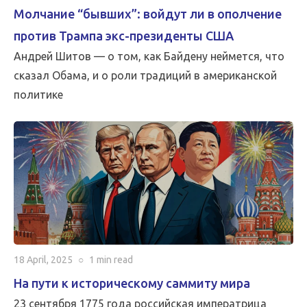
Молчание “бывших”: войдут ли в ополчение
против Трампа экс-президенты США
Андрей Шитов — о том, как Байдену неймется, что
сказал Обама, и о роли традиций в американской
политике
18 April, 2025
○
1 min
read
На пути к историческому саммиту мира
23 сентября 1775 года российская императрица