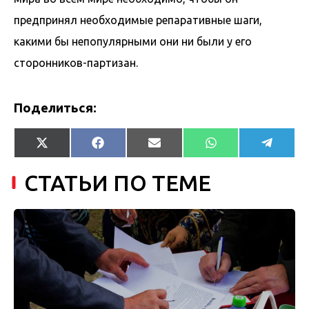
предпринял необходимые репаративные шаги,
какими бы непопулярными они ни были у его
сторонников-партизан.
Поделиться:
Share
Share
Share
Share
Share
X
Facebook
Email
WhatsApp
Telegr
on
on
on
on
on
(Twitter)
СТАТЬИ ПО ТЕМЕ