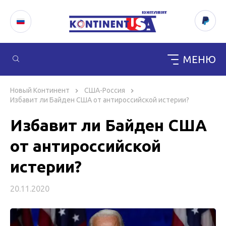
МЕНЮ
Перейти
к
Новый Континент
США-Россия
содержимому
Избавит ли Байден США от антироссийской истерии?
Избавит ли Байден США
от антироссийской
истерии?
20.11.2020