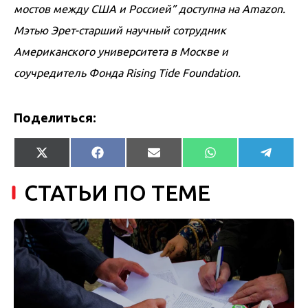
мостов между США и Россией” доступна на Amazon.
Мэтью Эрет-старший научный сотрудник
Американского университета в Москве и
соучредитель Фонда Rising Tide Foundation.
Поделиться:
Share
Share
Share
Share
Share
X
Facebook
Email
WhatsApp
Telegr
on
on
on
on
on
(Twitter)
СТАТЬИ ПО ТЕМЕ