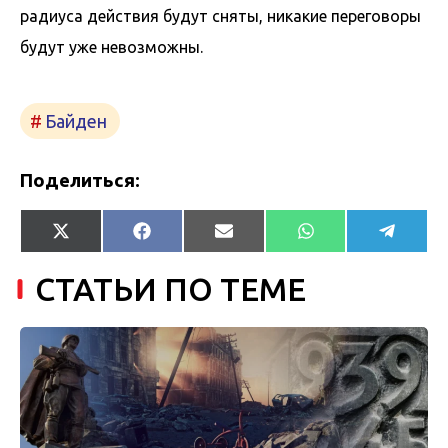
радиуса действия будут сняты, никакие переговоры
будут уже невозможны.
Байден
Поделиться:
Share
Share
Share
Share
Share
X
Facebook
Email
WhatsApp
Telegr
on
on
on
on
on
(Twitter)
СТАТЬИ ПО ТЕМЕ