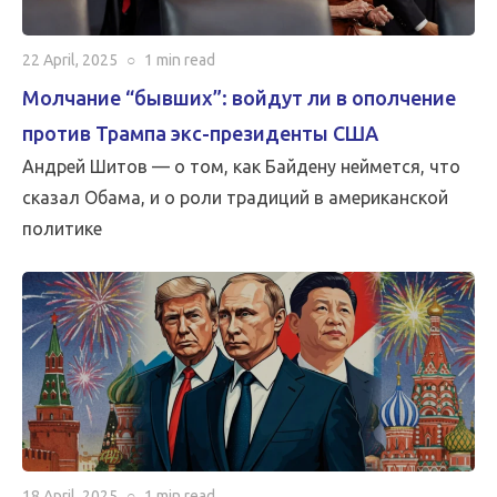
22 April, 2025
○
1 min
read
Молчание “бывших”: войдут ли в ополчение
против Трампа экс-президенты США
Андрей Шитов — о том, как Байдену неймется, что
сказал Обама, и о роли традиций в американской
политике
18 April, 2025
○
1 min
read