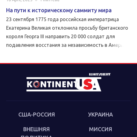
На пути к историческому саммиту мира
23 сентября 1775 года российская императрица
Екатерина Великая отклонила просьбу британского
короля Георга III направить 20 000 солдат для
подавления восстания за независимость в Америке.
Нейтралитет России благоприятствовал делу
американцев, решительно препятствуя усилиям
Великобритании по разгрому повстанцев. Спустя
почти три столетия после исторического решения
Екатерины Великой настало время для США вернуть
России этот исторический долг.
США-РОССИЯ
УКРАИНА
ВНЕШНЯЯ
МИССИЯ