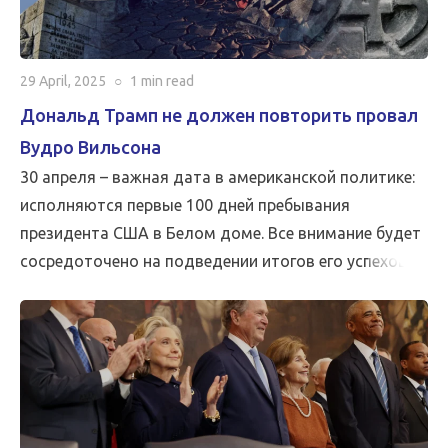
29 April, 2025
○
1 min
read
Дональд Трамп не должен повторить провал
Вудро Вильсона
30 апреля – важная дата в американской политике:
исполняются первые 100 дней пребывания
президента США в Белом доме. Все внимание будет
сосредоточено на подведении итогов его успехов и
неудач. Однако ничто не может быть важнее, чем
мир…